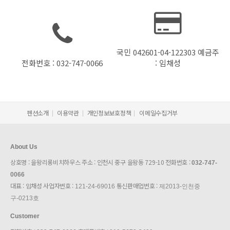
국민 042601-04-122303 예금주
전화번호 : 032-747-0066
: 임채성
펜션소개
이용약관
개인정보보호정책
이메일수집거부
About Us
상호명 : 을왕리롱비치하우스 주소 : 인천시 중구 을왕동 729-10 전화번호 :
032-747-
0066
대표 : 임채성 사업자번호 :
통신판매업번호 :
121-24-69016
제2013-인천중
구-0213호
Customer